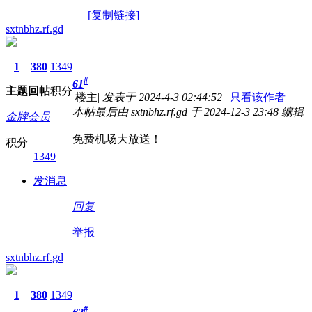
[复制链接]
sxtnbhz.rf.gd
1
380
1349
#
61
主题
回帖
积分
楼主
|
发表于 2024-4-3 02:44:52
|
只看该作者
本帖最后由 sxtnbhz.rf.gd 于 2024-12-3 23:48 编辑
金牌会员
免费机场大放送！
积分
1349
发消息
回复
举报
sxtnbhz.rf.gd
1
380
1349
#