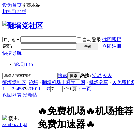
设为首页
收藏本站
切换到窄版
找回密码
自动登录
密码
立即注册
登录
快捷导航
论坛
BBS
搜索
热搜:
活动
交友
搜索
翻墙党社区
»
论坛
›
翻墙机场｜科学上网
›
机场分享
›
🔥免费机场
1 ...
2
3
4
5
6
7
8
9
10
11
... 39
/ 39 页
下一页
返回列表
发新帖
🔥免费机场🔥机场推荐🔥
楼主:
免费加速器🔥
sxtnbhz.rf.gd