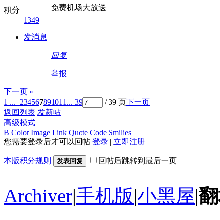
免费机场大放送！
积分
1349
发消息
回复
举报
下一页 »
1 ...
2
3
4
5
6
7
8
9
10
11
... 39
/ 39 页
下一页
返回列表
发新帖
高级模式
B
Color
Image
Link
Quote
Code
Smilies
您需要登录后才可以回帖
登录
|
立即注册
本版积分规则
回帖后跳转到最后一页
发表回复
Archiver
|
手机版
|
小黑屋
|
翻