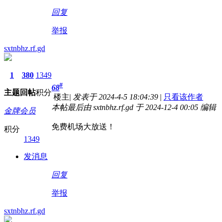
回复
举报
sxtnbhz.rf.gd
1
380
1349
#
68
主题
回帖
积分
楼主
|
发表于 2024-4-5 18:04:39
|
只看该作者
本帖最后由 sxtnbhz.rf.gd 于 2024-12-4 00:05 编辑
金牌会员
免费机场大放送！
积分
1349
发消息
回复
举报
sxtnbhz.rf.gd